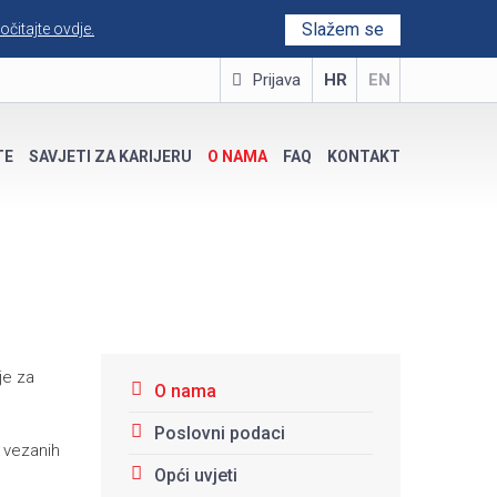
Slažem se
očitajte ovdje.
Prijava
HR
EN
TE
SAVJETI ZA KARIJERU
O NAMA
FAQ
KONTAKT
je za
O nama
Poslovni podaci
 vezanih
Opći uvjeti