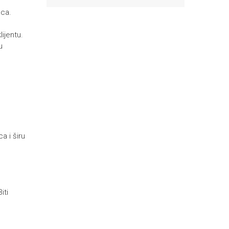
aca.
ijentu.
u
a i širu
iti