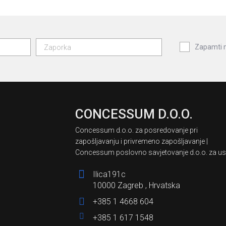
Zapamti
CONCESSUM D.O.O.
Concessum d.o.o. za posredovanje pri
zapošljavanju i privremeno zapošljavanje |
Concessum poslovno savjetovanje d.o.o. za us
Ilica191c
10000 Zagreb , Hrvatska
+385 1 4668 604
+385 1 617 1548