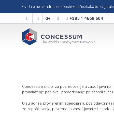
Ove Internetske stranice koriste kolačiće kako bi osigurale
+385 1 4668 604
O NAMA
Concessum d.o.o. za posredovanje u zapošljavanju i 
pronalaženje poslova i posredovanje pri zapošljavanju
U suradnji s provjerenim agencijama, poslodavcima i n
za zapošljavanje, privremeno zapošljavanje i ishođenj