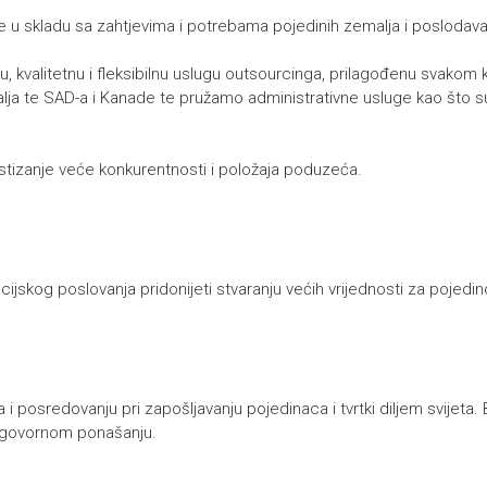
te u skladu sa zahtjevima i potrebama pojedinih zemalja i poslodav
kvalitetnu i fleksibilnu uslugu outsourcinga, prilagođenu svakom kl
lja te SAD-a i Kanade te pružamo administrativne usluge kao što s
ostizanje veće konkurentnosti i položaja poduzeća.
skog poslovanja pridonijeti stvaranju većih vrijednosti za pojedinc
 posredovanju pri zapošljavanju pojedinaca i tvrtki diljem svijeta. B
 odgovornom ponašanju.