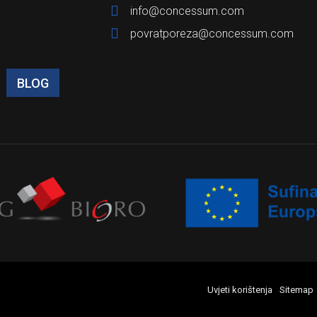
info@concessum.com
povratporeza@concessum.com
BLOG
Uvjeti korištenja
Sitemap