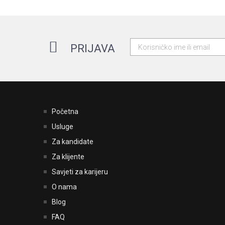
PRIJAVA
Početna
Usluge
Za kandidate
Za klijente
Savjeti za karijeru
O nama
Blog
FAQ