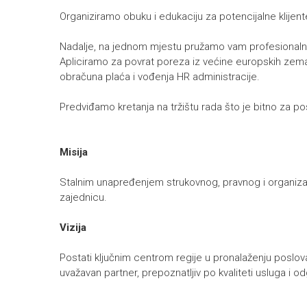
Organiziramo obuku i edukaciju za potencijalne klijen
Nadalje, na jednom mjestu pružamo vam profesionalnu, 
Apliciramo za povrat poreza iz većine europskih zema
obračuna plaća i vođenja HR administracije.
Predviđamo kretanja na tržištu rada što je bitno za p
Misija
Stalnim unapređenjem strukovnog, pravnog i organizacij
zajednicu.
Vizija
Postati ključnim centrom regije u pronalaženju poslova i
uvažavan partner, prepoznatljiv po kvaliteti usluga i