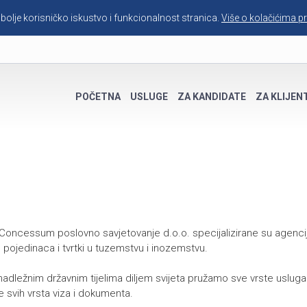
 bolje korisničko iskustvo i funkcionalnost stranica.
Više o kolačićima pr
POČETNA
USLUGE
ZA KANDIDATE
ZA KLIJEN
Concessum poslovno savjetovanje d.o.o. specijalizirane su agenci
 pojedinaca i tvrtki u tuzemstvu i inozemstvu.
adležnim državnim tijelima diljem svijeta pružamo sve vrste usluga
e svih vrsta viza i dokumenta.